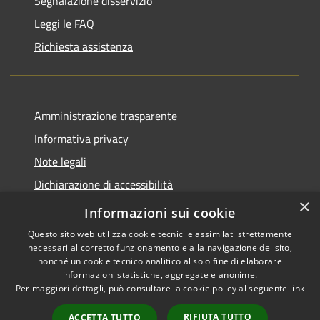
Segnalazione disservizio
Leggi le FAQ
Richiesta assistenza
Amministrazione trasparente
Informativa privacy
Note legali
Dichiarazione di accessibilità
×
Piano di miglioramento del sito
Informazioni sui cookie
Questo sito web utilizza cookie tecnici e assimilati strettamente
necessari al corretto funzionamento e alla navigazione del sito,
nonché un cookie tecnico analitico al solo fine di elaborare
informazioni statistiche, aggregate e anonime.
RSS
Copyright © 2026 • Comune di
Per maggiori dettagli, può consultare la cookie policy al seguente
link
Accessibility
Dalmine • Powered by
Privacy
Municipium
Admin
•
RIFIUTA TUTTO
ACCETTA TUTTO