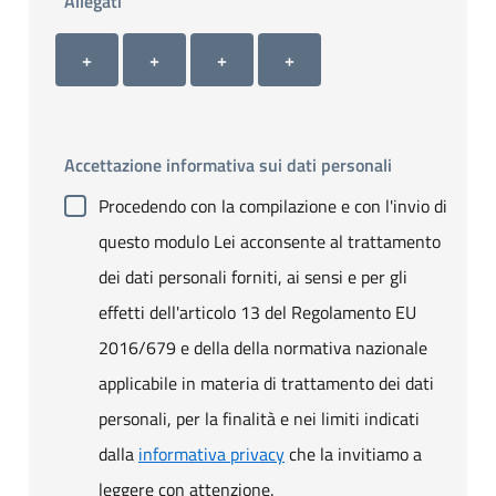
Allegati
Allegato 1
Allegato 2
Allegato 3
Allegato 4
+ Carica allegato 1
+ Carica allegato 2
+ Carica allegato 3
+ Carica allegato 4
+
+
+
+
Accettazione informativa sui dati personali
Procedendo con la compilazione e con l'invio di
questo modulo Lei acconsente al trattamento
dei dati personali forniti, ai sensi e per gli
effetti dell'articolo 13 del Regolamento EU
2016/679 e della della normativa nazionale
applicabile in materia di trattamento dei dati
personali, per la finalità e nei limiti indicati
dalla
informativa privacy
che la invitiamo a
leggere con attenzione.