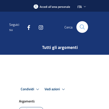
ITA
Accedi all'area personale
Seguici
Cerca
su
Tutti gli argomenti
Condividi
Vedi azioni
Argomenti: