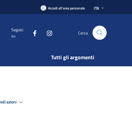
ITA
Accedi all'area personale
Seguici
Cerca
su
Tutti gli argomenti
edi azioni