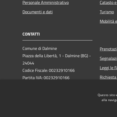
Personale Amministrativo
Catasto e
Documenti e dati
Turismo
Mobilità e
CONTATTI
Comune di Dalmine
Prenotaz
Piazza della Libertà, 1 - Dalmine (BG) -
Segnalazi
24044
Leggi le 
Codice Fiscale: 00232910166
Richiesta
Partita IVA: 00232910166
PEC:
protocollo@pec.comune.dalmine.bg.it
Questo sito 
Centralino Unico: 035/62.24.711
alla navig