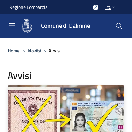
Salta al contenuto principale
Regione Lombardia
ITA
Comune di Dalmine
Home
>
Novità
>
Avvisi
Avvisi