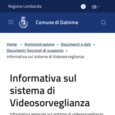
Salta al contenuto principale
Regione Lombardia
ITA
Comune di Dalmine
Home
>
Amministrazione
>
Documenti e dati
>
Documenti (tecnico) di supporto
>
Informativa sul sistema di Videosorveglianza
Informativa sul
sistema di
Videosorveglianza
Informativa generale sul sistema di videosorveglianza