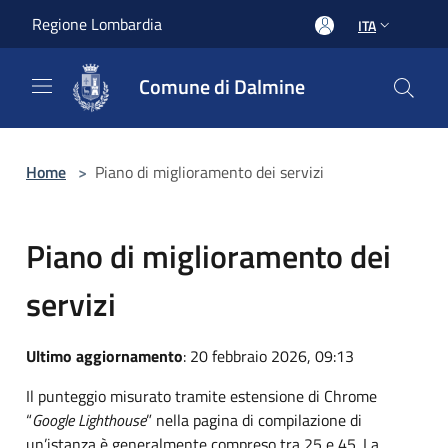
Salta al contenuto principale
Regione Lombardia
ITA
Comune di Dalmine
Home
>
Piano di miglioramento dei servizi
Piano di miglioramento dei
servizi
Ultimo aggiornamento
: 20 febbraio 2026, 09:13
Il punteggio misurato tramite estensione di Chrome
“
Google Lighthouse
” nella pagina di compilazione di
un’istanza è generalmente compreso tra 25 e 45. La