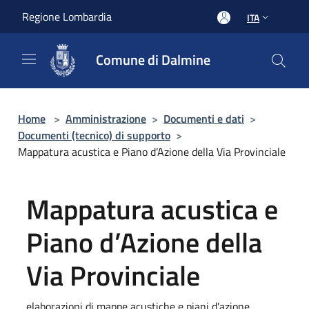
Salta al contenuto principale
Regione Lombardia
ITA
Comune di Dalmine
Home
>
Amministrazione
>
Documenti e dati
>
Documenti (tecnico) di supporto
>
Mappatura acustica e Piano d’Azione della Via Provinciale
Mappatura acustica e
Piano d’Azione della
Via Provinciale
elaborazioni di mappe acustiche e piani d'azione