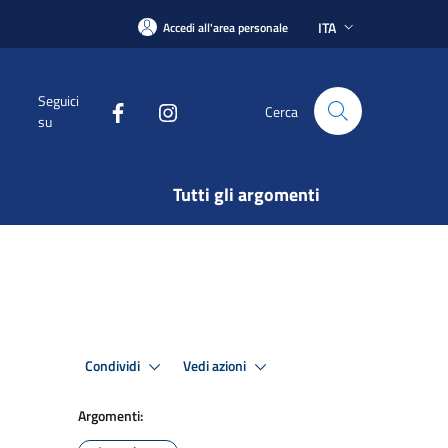
ITA
Accedi all'area personale
Seguici
Cerca
su
Tutti gli argomenti
Condividi
Vedi azioni
Argomenti: