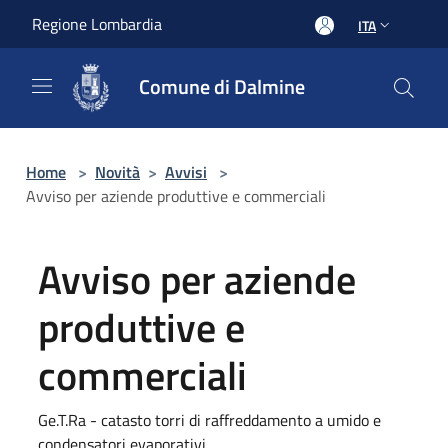
Salta al contenuto principale
Regione Lombardia
ITA
Comune di Dalmine
Home
>
Novità
>
Avvisi
>
Avviso per aziende produttive e commerciali
Avviso per aziende
produttive e
commerciali
Ge.T.Ra - catasto torri di raffreddamento a umido e
condensatori evaporativi