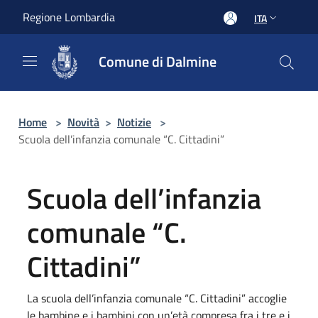
Salta al contenuto principale
Regione Lombardia
ITA
Comune di Dalmine
Home
>
Novità
>
Notizie
>
Scuola dell’infanzia comunale “C. Cittadini”
Scuola dell’infanzia
comunale “C.
Cittadini”
La scuola dell’infanzia comunale “C. Cittadini” accoglie
le bambine e i bambini con un’età compresa fra i tre e i