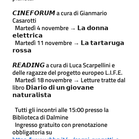
𝘾𝙄𝙉𝙀𝙁𝙊𝙍𝙐𝙈 a cura di Gianmario
Casarotti
Martedì 4 novembre → 𝗟𝗮 𝗱𝗼𝗻𝗻𝗮
𝗲𝗹𝗲𝘁𝘁𝗿𝗶𝗰𝗮
Martedì 11 novembre → 𝗟𝗮 𝘁𝗮𝗿𝘁𝗮𝗿𝘂𝗴𝗮
𝗿𝗼𝘀𝘀𝗮
𝙍𝙀𝘼𝘿𝙄𝙉𝙂 a cura di Luca Scarpellini e
delle ragazze del progetto europeo L.I.F.E.
Martedì 18 novembre → Letture tratte dal
libro 𝗗𝗶𝗮𝗿𝗶𝗼 𝗱𝗶 𝘂𝗻 𝗴𝗶𝗼𝘃𝗮𝗻𝗲
𝗻𝗮𝘁𝘂𝗿𝗮𝗹𝗶𝘀𝘁𝗮
Tutti gli incontri alle 15:00 presso la
Biblioteca di Dalmine
Ingresso gratuito con prenotazione
obbligatoria su