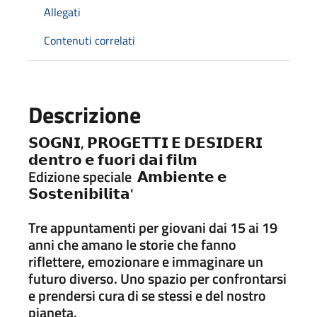
Allegati
Contenuti correlati
Descrizione
𝗦𝗢𝗚𝗡𝗜, 𝗣𝗥𝗢𝗚𝗘𝗧𝗧𝗜 𝗘 𝗗𝗘𝗦𝗜𝗗𝗘𝗥𝗜
𝗱𝗲𝗻𝘁𝗿𝗼 𝗲 𝗳𝘂𝗼𝗿𝗶 𝗱𝗮𝗶 𝗳𝗶𝗹𝗺
Edizione speciale 𝗔𝗺𝗯𝗶𝗲𝗻𝘁𝗲 𝗲
𝗦𝗼𝘀𝘁𝗲𝗻𝗶𝗯𝗶𝗹𝗶𝘁𝗮'
Tre appuntamenti per giovani dai 15 ai 19
anni che amano le storie che fanno
riflettere, emozionare e immaginare un
futuro diverso. Uno spazio per confrontarsi
e prendersi cura di se stessi e del nostro
pianeta.