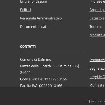
Enti e fondazioni
Imprese 
Politici
Appalti pu
Personale Amministrativo
Catasto e
Documenti e dati
Turismo
Mobilità e
CONTATTI
Comune di Dalmine
Prenotaz
Piazza della Libertà, 1 - Dalmine (BG) -
Segnalazi
24044
Leggi le 
Codice Fiscale: 00232910166
Richiesta
Partita IVA: 00232910166
PEC:
protocollo@pec.comune.dalmine.bg.it
Questo sito 