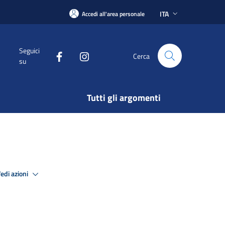
ITA
Accedi all'area personale
Seguici
Cerca
su
Tutti gli argomenti
edi azioni