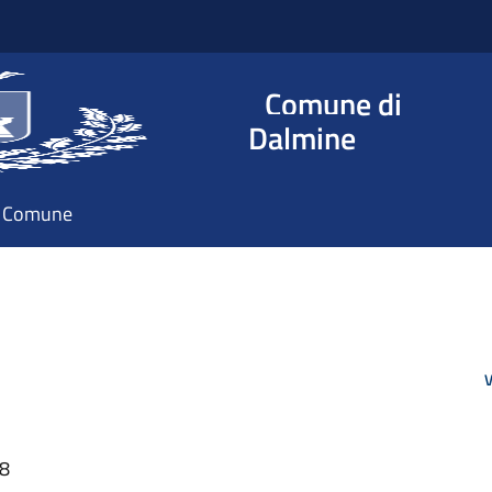
Comune di
Dalmine
il Comune
V
38