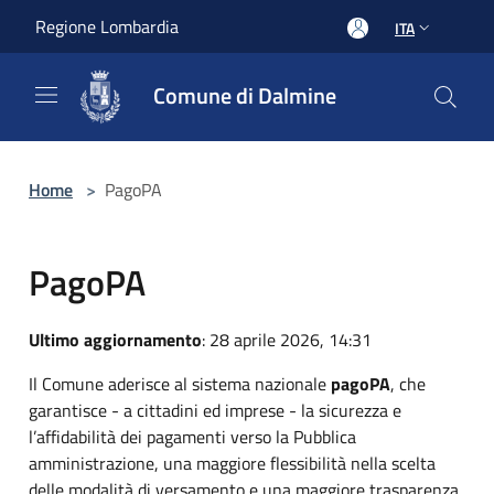
Salta al contenuto principale
Regione Lombardia
ITA
Comune di Dalmine
Home
>
PagoPA
PagoPA
Ultimo aggiornamento
: 28 aprile 2026, 14:31
Il Comune aderisce al sistema nazionale
pagoPA
, che
garantisce - a cittadini ed imprese - la sicurezza e
l’affidabilità dei pagamenti verso la Pubblica
amministrazione, una maggiore flessibilità nella scelta
delle modalità di versamento e una maggiore trasparenza