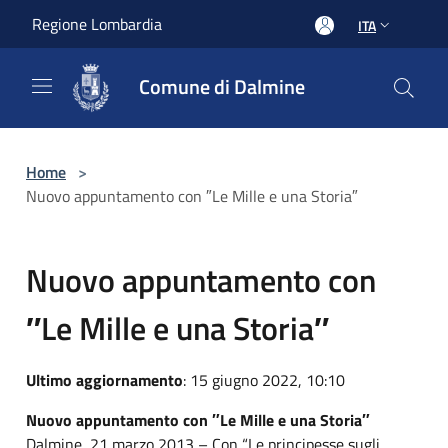
Salta al contenuto principale
Regione Lombardia
ITA
Comune di Dalmine
Home
>
Nuovo appuntamento con ″Le Mille e una Storia″
Nuovo appuntamento con
″Le Mille e una Storia″
Ultimo aggiornamento
: 15 giugno 2022, 10:10
Nuovo appuntamento con ″Le Mille e una Storia″
Dalmine, 21 marzo 2013 – Con “Le principesse sugli