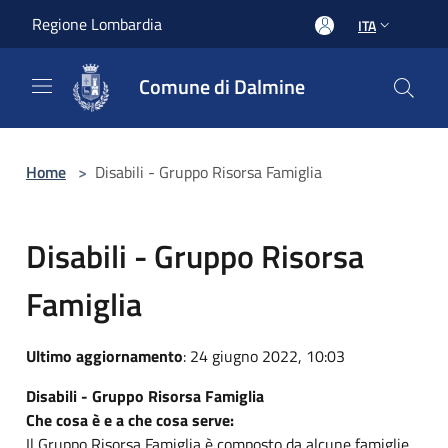
Salta al contenuto principale
Regione Lombardia
ITA
Comune di Dalmine
Home
>
Disabili - Gruppo Risorsa Famiglia
Disabili - Gruppo Risorsa
Famiglia
Ultimo aggiornamento
: 24 giugno 2022, 10:03
Disabili - Gruppo Risorsa Famiglia
Che cosa è e a che cosa serve:
Il Gruppo Risorsa Famiglia è composto da alcune famiglie