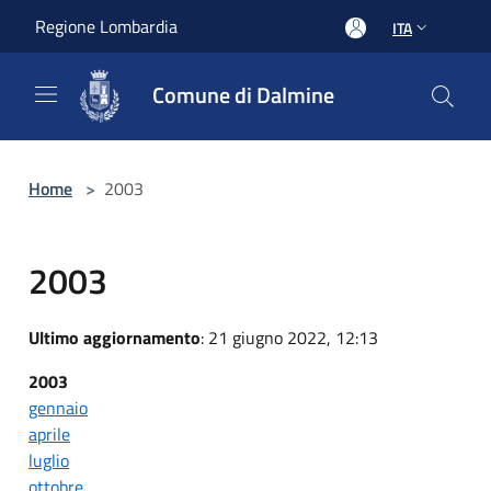
Salta al contenuto principale
Regione Lombardia
ITA
Comune di Dalmine
Home
>
2003
2003
Ultimo aggiornamento
: 21 giugno 2022, 12:13
2003
gennaio
aprile
luglio
ottobre