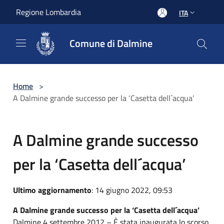
Salta al contenuto principale
Regione Lombardia
ITA
Comune di Dalmine
Home
>
A Dalmine grande successo per la ‘Casetta dell´acqua’
A Dalmine grande successo
per la ‘Casetta dell´acqua’
Ultimo aggiornamento
: 14 giugno 2022, 09:53
A Dalmine grande successo per la ‘Casetta dell´acqua’
Dalmine,4 settembre 2012 – È stata inaugurata lo scorso