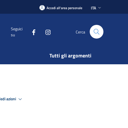
ITA
Accedi all'area personale
Seguici
Cerca
su
Tutti gli argomenti
edi azioni