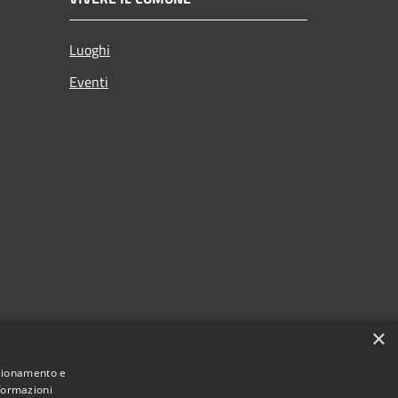
Luoghi
Eventi
×
nzionamento e
nformazioni