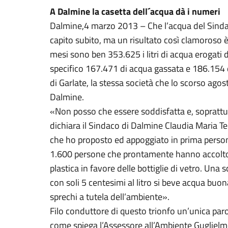
A Dalmine la casetta dell´acqua dà i numeri
Dalmine,4 marzo 2013 – Che l’acqua del Sinda
capito subito, ma un risultato così clamoroso è 
mesi sono ben 353.625 i litri di acqua erogati d
specifico 167.471 di acqua gassata e 186.154 di
di Garlate, la stessa società che lo scorso agos
Dalmine.
«Non posso che essere soddisfatta e, soprattutt
dichiara il Sindaco di Dalmine Claudia Maria Te
che ho proposto ed appoggiato in prima persona
1.600 persone che prontamente hanno accolto l
plastica in favore delle bottiglie di vetro. Una
con soli 5 centesimi al litro si beve acqua bu
sprechi a tutela dell’ambiente».
Filo conduttore di questo trionfo un’unica par
come spiega l’Assessore all’Ambiente Guglielmo 