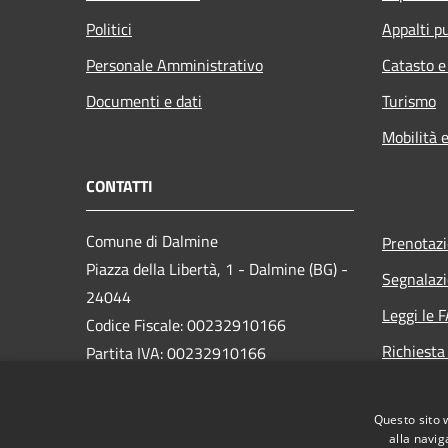
Politici
Appalti pu
Personale Amministrativo
Catasto e
Documenti e dati
Turismo
Mobilità e
CONTATTI
Comune di Dalmine
Prenotaz
Piazza della Libertà, 1 - Dalmine (BG) -
Segnalazi
24044
Leggi le 
Codice Fiscale: 00232910166
Richiesta
Partita IVA: 00232910166
PEC:
protocollo@pec.comune.dalmine.bg.it
Questo sito 
Centralino Unico: 035/62.24.711
alla navig