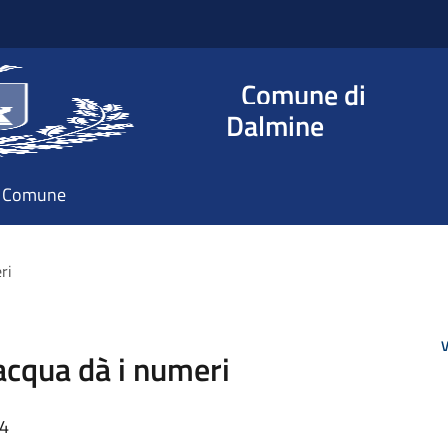
Comune di
Dalmine
il Comune
meri
V
l´acqua dà i numeri
24