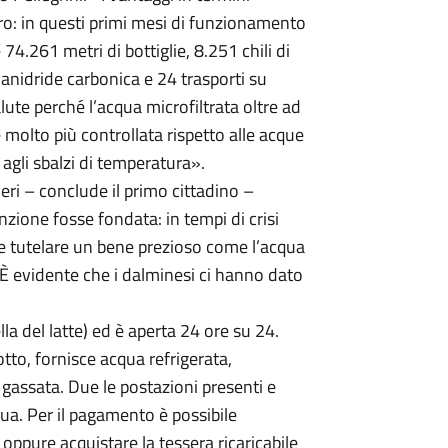
aro: in questi primi mesi di funzionamento
4.261 metri di bottiglie, 8.251 chili di
di anidride carbonica e 24 trasporti su
lute perché l’acqua microfiltrata oltre ad
 molto più controllata rispetto alle acque
 agli sbalzi di temperatura».
ri – conclude il primo cittadino –
zione fosse fondata: in tempi di crisi
 e tutelare un bene prezioso come l’acqua
 È evidente che i dalminesi ci hanno dato
lla del latte) ed è aperta 24 ore su 24.
tto, fornisce acqua refrigerata,
, gassata. Due le postazioni presenti e
cqua. Per il pagamento è possibile
oppure acquistare la tessera ricaricabile