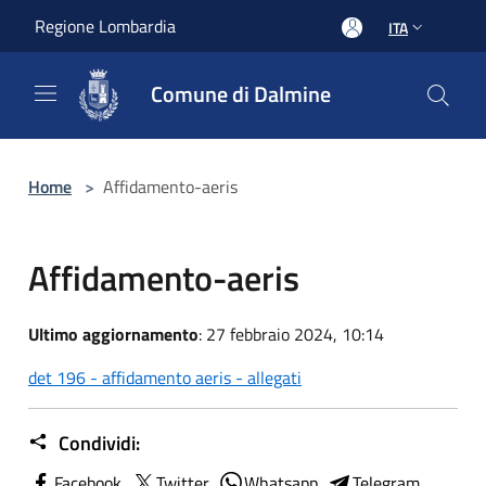
Salta al contenuto principale
Regione Lombardia
ITA
Comune di Dalmine
Home
>
Affidamento-aeris
Affidamento-aeris
Ultimo aggiornamento
: 27 febbraio 2024, 10:14
det 196 - affidamento aeris - allegati
Condividi:
Facebook
Twitter
Whatsapp
Telegram