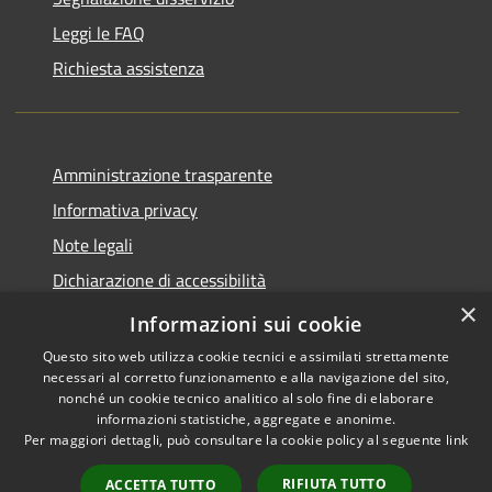
Leggi le FAQ
Richiesta assistenza
Amministrazione trasparente
Informativa privacy
Note legali
Dichiarazione di accessibilità
×
Piano di miglioramento del sito
Informazioni sui cookie
Questo sito web utilizza cookie tecnici e assimilati strettamente
necessari al corretto funzionamento e alla navigazione del sito,
nonché un cookie tecnico analitico al solo fine di elaborare
informazioni statistiche, aggregate e anonime.
RSS
Copyright © 2026 • Comune di
Per maggiori dettagli, può consultare la cookie policy al seguente
link
Accessibilità
Dalmine • Powered by
Privacy
Municipium
Accesso
•
RIFIUTA TUTTO
ACCETTA TUTTO