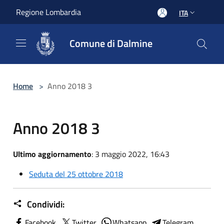
Salta al contenuto principale
Regione Lombardia
ITA
Comune di Dalmine
Home
>
Anno 2018 3
Anno 2018 3
Ultimo aggiornamento
: 3 maggio 2022, 16:43
Seduta del 25 ottobre 2018
Condividi:
Facebook
Twitter
Whatsapp
Telegram