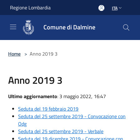
Salta al contenuto principale
Regione Lombardia
ITA
Comune di Dalmine
Home
>
Anno 2019 3
Anno 2019 3
Ultimo aggiornamento
: 3 maggio 2022, 16:47
Seduta del 19 febbraio 2019
Seduta del 25 settembre 2019 - Convocazione con
Odg
Seduta del 25 settembre 2019 - Verbale
Seduta del 19 dicembre 2019 - Convocazione con