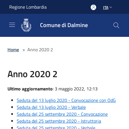
Salta al contenuto principale
Regione Lombardia
ITA
Comune di Dalmine
Home
>
Anno 2020 2
Anno 2020 2
Ultimo aggiornamento
: 3 maggio 2022, 12:13
Seduta del 13 luglio 2020 - Convocazione con OdG
Seduta del 13 luglio 2020 - Verbale
Seduta del 25 settembre 2020 - Convocazione
Seduta del 25 settembre 2020 - Istruttoria
Seduta del 25 settembre 2020 - Verbale