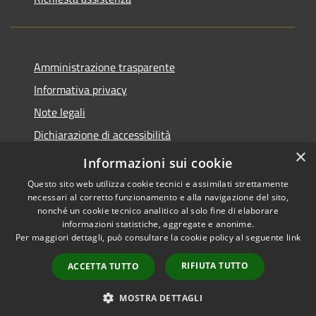
Amministrazione trasparente
Informativa privacy
Note legali
Dichiarazione di accessibilità
×
Piano di miglioramento del sito
Informazioni sui cookie
Questo sito web utilizza cookie tecnici e assimilati strettamente
necessari al corretto funzionamento e alla navigazione del sito,
nonché un cookie tecnico analitico al solo fine di elaborare
informazioni statistiche, aggregate e anonime.
RSS
Copyright © 2026 • Comune di
Per maggiori dettagli, può consultare la cookie policy al seguente
link
Accessibilità
Dalmine • Powered by
Privacy
Municipium
Accesso
•
RIFIUTA TUTTO
ACCETTA TUTTO
Cookie
redazione
Mappa del sito
MOSTRA DETTAGLI