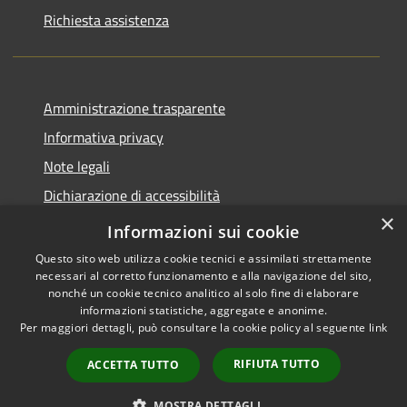
Richiesta assistenza
Amministrazione trasparente
Informativa privacy
Note legali
Dichiarazione di accessibilità
×
Piano di miglioramento del sito
Informazioni sui cookie
Questo sito web utilizza cookie tecnici e assimilati strettamente
necessari al corretto funzionamento e alla navigazione del sito,
nonché un cookie tecnico analitico al solo fine di elaborare
informazioni statistiche, aggregate e anonime.
RSS
Copyright © 2026 • Comune di
Per maggiori dettagli, può consultare la cookie policy al seguente
link
Accessibilità
Dalmine • Powered by
Privacy
Municipium
Accesso
•
RIFIUTA TUTTO
ACCETTA TUTTO
Cookie
redazione
Mappa del sito
MOSTRA DETTAGLI