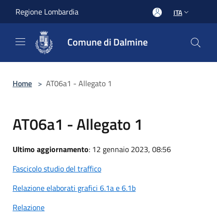
Salta al contenuto principale
Regione Lombardia
ITA
Comune di Dalmine
Home
>
AT06a1 - Allegato 1
AT06a1 - Allegato 1
Ultimo aggiornamento
: 12 gennaio 2023, 08:56
Fascicolo studio del traffico
Relazione elaborati grafici 6.1a e 6.1b
Relazione