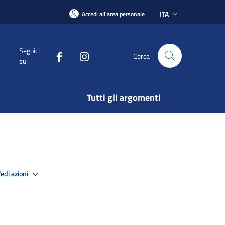
ITA
Accedi all'area personale
Seguici
Cerca
su
Tutti gli argomenti
edi azioni