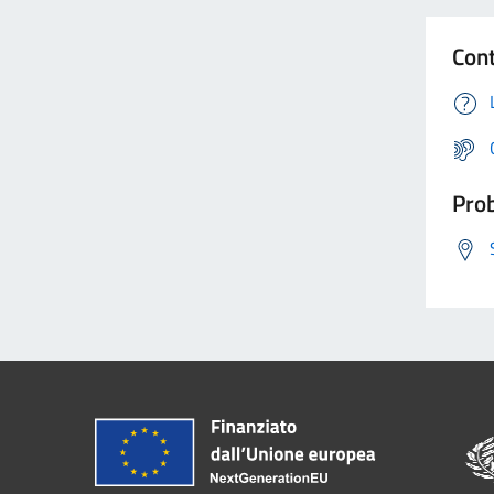
Cont
Prob