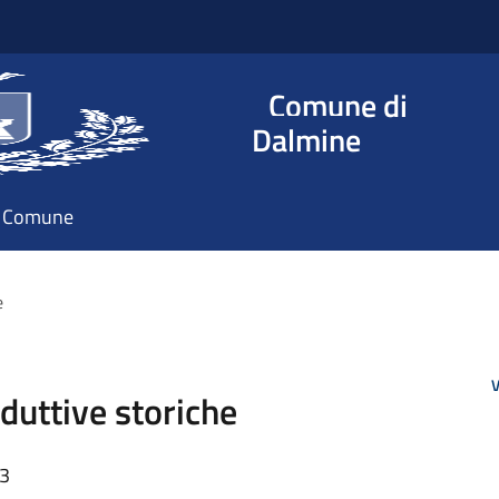
Comune di
Dalmine
il Comune
he
V
oduttive storiche
03