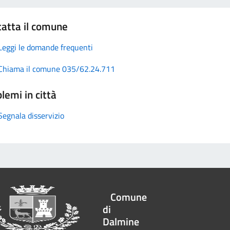
atta il comune
Leggi le domande frequenti
Chiama il comune 035/62.24.711
lemi in città
Segnala disservizio
Comune
di
Dalmine