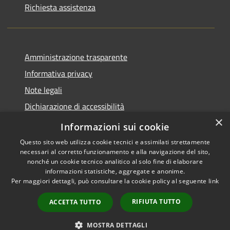
Richiesta assistenza
Amministrazione trasparente
Informativa privacy
Note legali
Dichiarazione di accessibilità
×
Piano di miglioramento del sito
Informazioni sui cookie
Questo sito web utilizza cookie tecnici e assimilati strettamente
necessari al corretto funzionamento e alla navigazione del sito,
nonché un cookie tecnico analitico al solo fine di elaborare
informazioni statistiche, aggregate e anonime.
RSS
Copyright © 2026 • Comune di
Per maggiori dettagli, può consultare la cookie policy al seguente
link
Accessibilità
Dalmine • Powered by
Privacy
Municipium
Accesso
•
RIFIUTA TUTTO
ACCETTA TUTTO
Cookie
redazione
Mappa del sito
MOSTRA DETTAGLI