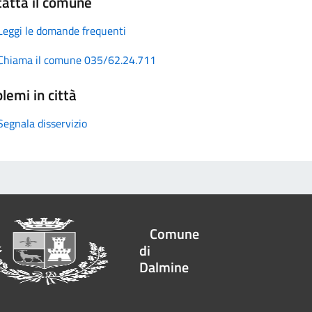
atta il comune
Leggi le domande frequenti
Chiama il comune 035/62.24.711
lemi in città
Segnala disservizio
Comune
di
Dalmine