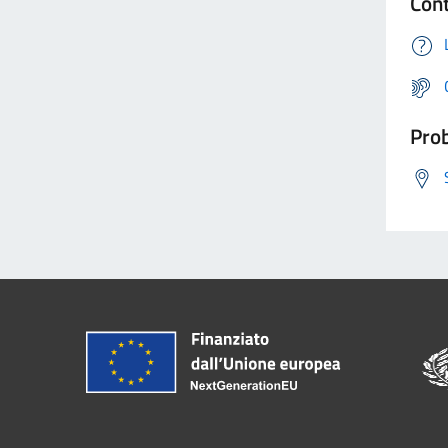
Cont
Prob