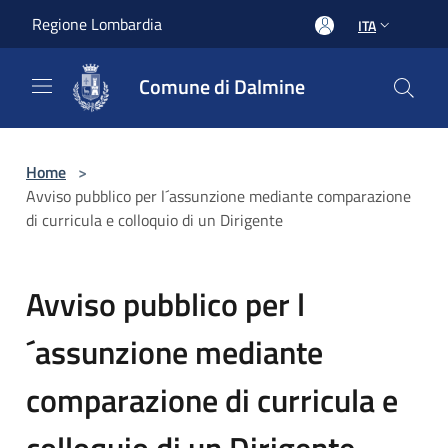
Salta al contenuto principale
Regione Lombardia
ITA
Comune di Dalmine
Home
>
Avviso pubblico per l´assunzione mediante comparazione
di curricula e colloquio di un Dirigente
Avviso pubblico per l
´assunzione mediante
comparazione di curricula e
colloquio di un Dirigente