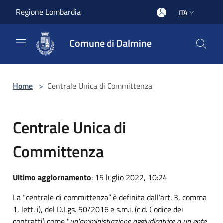
Salta al contenuto principale
Regione Lombardia
ITA
Comune di Dalmine
Home
>
Centrale Unica di Committenza
Centrale Unica di
Committenza
Ultimo aggiornamento
: 15 luglio 2022, 10:24
La “centrale di committenza” è definita dall’art. 3, comma
1, lett. i), del D.Lgs. 50/2016 e s.m.i. (c.d. Codice dei
contratti) come "
un'amministrazione aggiudicatrice o un ente