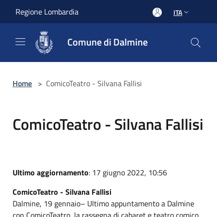
Salta al contenuto principale
Regione Lombardia
ITA
Comune di Dalmine
Home
>
ComicoTeatro - Silvana Fallisi
ComicoTeatro - Silvana Fallisi
Ultimo aggiornamento
: 17 giugno 2022, 10:56
ComicoTeatro - Silvana Fallisi
Dalmine, 19 gennaio– Ultimo appuntamento a Dalmine
con ComicoTeatro, la rassegna di cabaret e teatro comico