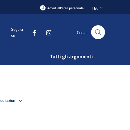
ITA
Accedi all'area personale
Seguici
Cerca
su
Tutti gli argomenti
edi azioni