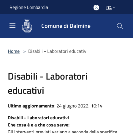
Salta al contenuto principale
Regione Lombardia
ITA
Comune di Dalmine
Home
>
Disabili - Laboratori educativi
Disabili - Laboratori
educativi
Ultimo aggiornamento
: 24 giugno 2022, 10:14
Disabili - Laboratori educativi
Che cosa è e a che cosa serve:
Gli interventi previsti variano a seconda della specifica