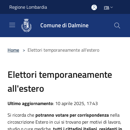
Salta al contenuto principale
Regione Lombardia
ITA
Comune di Dalmine
Home
>
Elettori temporaneamente all'estero
Elettori temporaneamente
all'estero
Ultimo aggiornamento
: 10 aprile 2025, 17:43
Si ricorda che
potranno votare per corrispondenza
nella
circoscrizione Estero in cui si trovano per motivi di lavoro,
studio o cure mediche,
tutti i cittadini italiani, residenti in