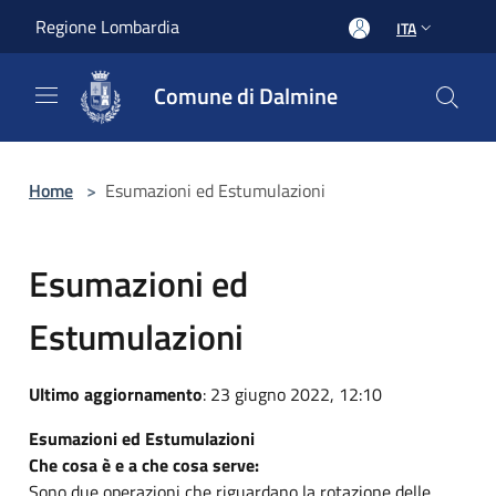
Salta al contenuto principale
Regione Lombardia
ITA
Comune di Dalmine
Home
>
Esumazioni ed Estumulazioni
Esumazioni ed
Estumulazioni
Ultimo aggiornamento
: 23 giugno 2022, 12:10
Esumazioni ed Estumulazioni
Che cosa è e a che cosa serve:
Sono due operazioni che riguardano la rotazione delle