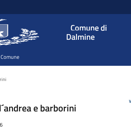
Comune di
Dalmine
il Comune
rini
V
d´andrea e barborini
56