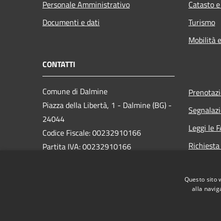
Personale Amministrativo
Catasto e
Documenti e dati
Turismo
Mobilità e
CONTATTI
Comune di Dalmine
Prenotaz
Piazza della Libertà, 1 - Dalmine (BG) -
Segnalazi
24044
Leggi le 
Codice Fiscale: 00232910166
Richiesta
Partita IVA: 00232910166
PEC:
protocollo@pec.comune.dalmine.bg.it
Questo sito 
Centralino Unico: 035/62.24.711
alla navig