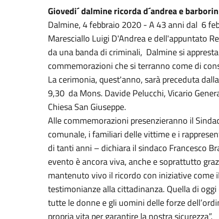
Giovedi´ dalmine ricorda d´andrea e barborin
Dalmine, 4 febbraio 2020 - A 43 anni dal 6 feb
Maresciallo Luigi D'Andrea e dell'appuntato Ren
da una banda di criminali, Dalmine si appresta 
commemorazioni che si terranno come di consu
La cerimonia, quest'anno, sarà preceduta dalla
9,30 da Mons. Davide Pelucchi, Vicario Genera
Chiesa San Giuseppe.
Alle commemorazioni presenzieranno il Sindac
comunale, i familiari delle vittime e i rappresen
di tanti anni – dichiara il sindaco Francesco B
evento è ancora viva, anche e soprattutto grazie
mantenuto vivo il ricordo con iniziative come 
testimonianze alla cittadinanza. Quella di oggi
tutte le donne e gli uomini delle forze dell’ord
propria vita per garantire la nostra sicurezza”.