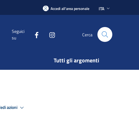
ITA
Accedi all'area personale
Seguici
Cerca
su
Tutti gli argomenti
edi azioni