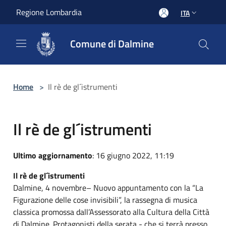
Salta al contenuto principale
Regione Lombardia
ITA
Comune di Dalmine
Home
>
Il rè de gl´istrumenti
Il rè de gl´istrumenti
Ultimo aggiornamento
: 16 giugno 2022, 11:19
Il rè de gl´istrumenti
Dalmine, 4 novembre– Nuovo appuntamento con la “La
Figurazione delle cose invisibili”, la rassegna di musica
classica promossa dall’Assessorato alla Cultura della Città
di Dalmine. Protagonisti della serata - che si terrà presso