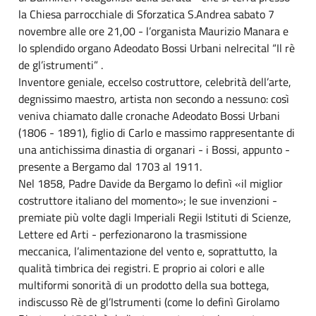
la Chiesa parrocchiale di Sforzatica S.Andrea sabato 7
novembre alle ore 21,00 - l’organista Maurizio Manara e
lo splendido organo Adeodato Bossi Urbani nelrecital “Il rè
de gl’istrumenti” .
Inventore geniale, eccelso costruttore, celebrità dell’arte,
degnissimo maestro, artista non secondo a nessuno: così
veniva chiamato dalle cronache Adeodato Bossi Urbani
(1806 - 1891), figlio di Carlo e massimo rappresentante di
una antichissima dinastia di organari - i Bossi, appunto -
presente a Bergamo dal 1703 al 1911.
Nel 1858, Padre Davide da Bergamo lo definì «il miglior
costruttore italiano del momento»; le sue invenzioni -
premiate più volte dagli Imperiali Regii Istituti di Scienze,
Lettere ed Arti - perfezionarono la trasmissione
meccanica, l’alimentazione del vento e, soprattutto, la
qualità timbrica dei registri. E proprio ai colori e alle
multiformi sonorità di un prodotto della sua bottega,
indiscusso Rè de gl’Istrumenti (come lo definì Girolamo