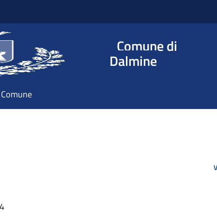
Comune di
Dalmine
il Comune
V
34