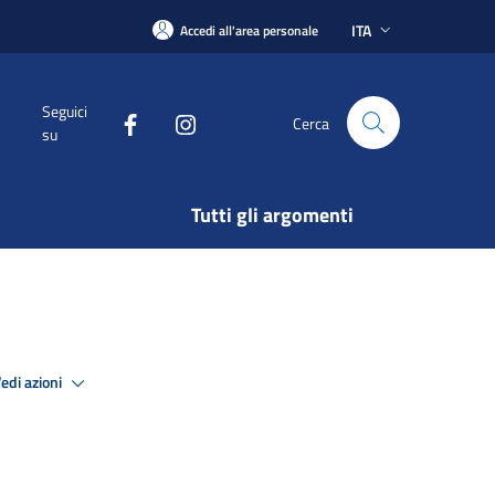
ITA
Accedi all'area personale
Seguici
Cerca
su
Tutti gli argomenti
edi azioni