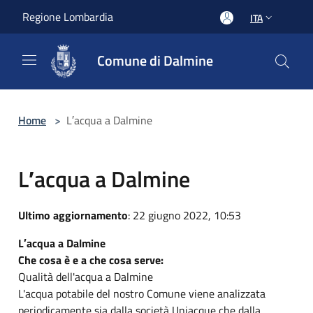
Salta al contenuto principale
Regione Lombardia
ITA
Comune di Dalmine
Home
>
L′acqua a Dalmine
L′acqua a Dalmine
Ultimo aggiornamento
: 22 giugno 2022, 10:53
L′acqua a Dalmine
Che cosa è e a che cosa serve:
Qualità dell'acqua a Dalmine
L'acqua potabile del nostro Comune viene analizzata
periodicamente sia dalla società Uniacque che dalla