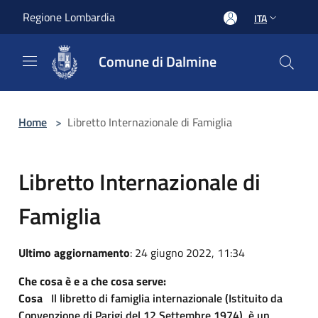
Salta al contenuto principale
Regione Lombardia
ITA
Comune di Dalmine
Home
>
Libretto Internazionale di Famiglia
Libretto Internazionale di
Famiglia
Ultimo aggiornamento
: 24 giugno 2022, 11:34
Che cosa è e a che cosa serve:
Cosa
Il libretto di famiglia internazionale (Istituito da
Convenzione di Parigi del 12 Settembre 1974) è un