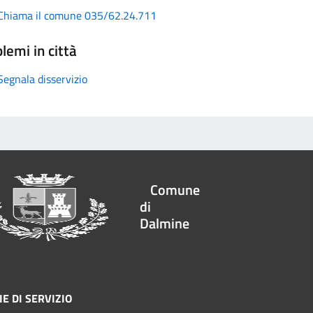
Chiama il comune 035/62.24.711
lemi in città
Segnala disservizio
Comune
di
Dalmine
E DI SERVIZIO