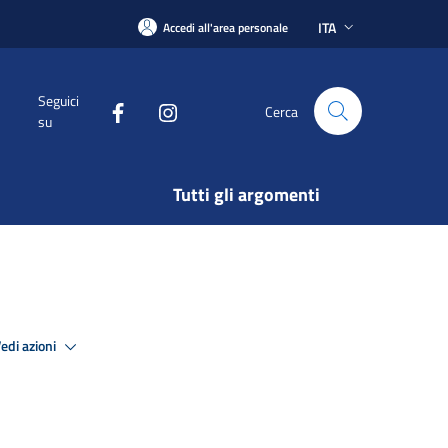
ITA
Accedi all'area personale
Seguici
Cerca
su
Tutti gli argomenti
edi azioni