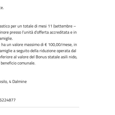
e.
lastico per un totale di mesi 11 (settembre –
nore presso l’unità d’offerta accreditata e in
amiglie.
 e ha un valore massimo di € 100,00/mese, in
famiglie a seguito della riduzione operata dal
riore al valore del Bonus statale asili nido,
l beneficio comunale.
 Asilo, 4 Dalmine
356224877