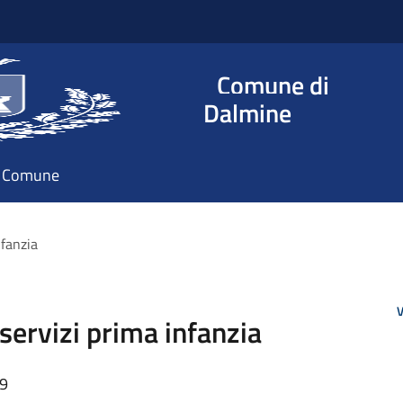
Comune di
Dalmine
il Comune
infanzia
V
 servizi prima infanzia
59