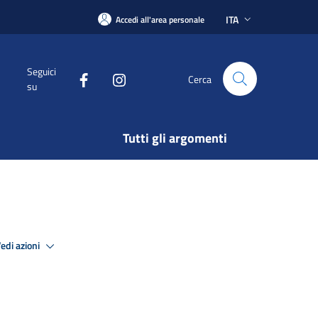
ITA
Accedi all'area personale
Seguici
Cerca
su
Tutti gli argomenti
edi azioni