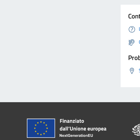
Cont
Prob