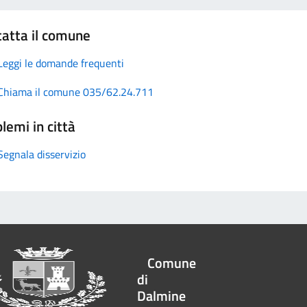
atta il comune
Leggi le domande frequenti
Chiama il comune 035/62.24.711
lemi in città
Segnala disservizio
Comune
di
Dalmine