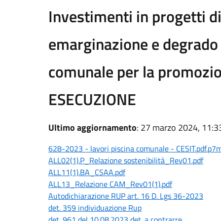
Investimenti in progetti di
emarginazione e degrado so
comunale per la promozione
ESECUZIONE
Ultimo aggiornamento
: 27 marzo 2024, 11:3
628-2023 - lavori piscina comunale - CESIT.pdf.p
ALL02(1).P_Relazione sostenibilità_Rev01.pdf
ALL11(1).BA_CSAA.pdf
ALL13_Relazione CAM_Rev01(1).pdf
Autodichiarazione RUP art. 16 D. Lgs 36-2023
det. 359 individuazione Rup
det. 961 del 10.08.2023 det. a contrarre