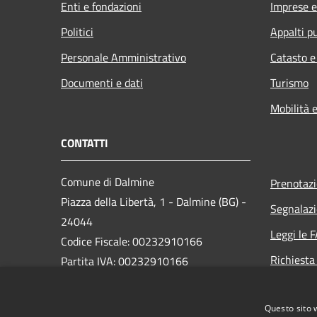
Enti e fondazioni
Imprese 
Politici
Appalti pu
Personale Amministrativo
Catasto e
Documenti e dati
Turismo
Mobilità e
CONTATTI
Comune di Dalmine
Prenotaz
Piazza della Libertà, 1 - Dalmine (BG) -
Segnalazi
24044
Leggi le 
Codice Fiscale: 00232910166
Richiesta
Partita IVA: 00232910166
PEC:
protocollo@pec.comune.dalmine.bg.it
Questo sito 