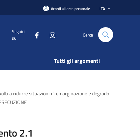
ITA
Accedi all'area personale
Seguici
Cerca
su
Tutti gli argomenti
lti a ridurre situazioni di emarginazione e degrado
IN ESECUZIONE
ento 2.1