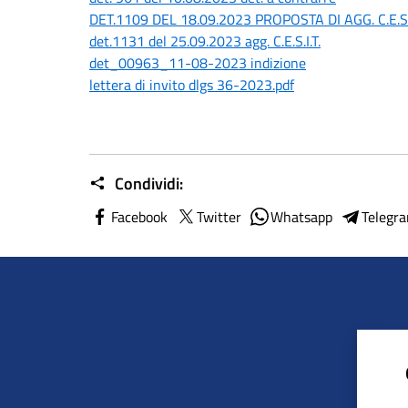
DET.1109 DEL 18.09.2023 PROPOSTA DI AGG. C.E.S.I
det.1131 del 25.09.2023 agg. C.E.S.I.T.
det_00963_11-08-2023 indizione
lettera di invito dlgs 36-2023.pdf
Condividi:
Facebook
Twitter
Whatsapp
Telegr