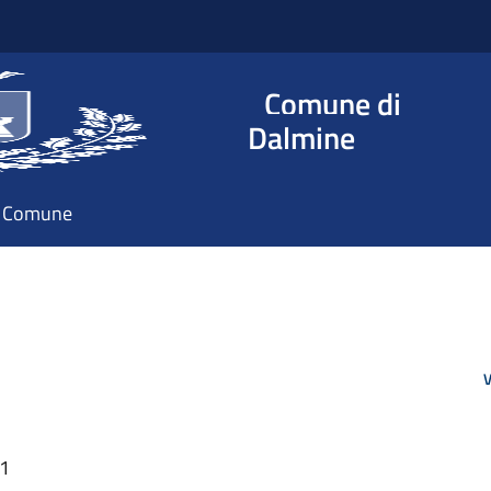
Comune di
Dalmine
il Comune
V
s
51