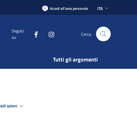
ITA
Accedi all'area personale
Seguici
Cerca
su
Tutti gli argomenti
edi azioni