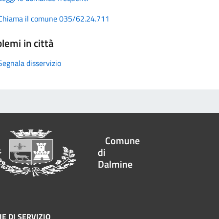
Chiama il comune 035/62.24.711
lemi in città
Segnala disservizio
Comune
di
Dalmine
E DI SERVIZIO