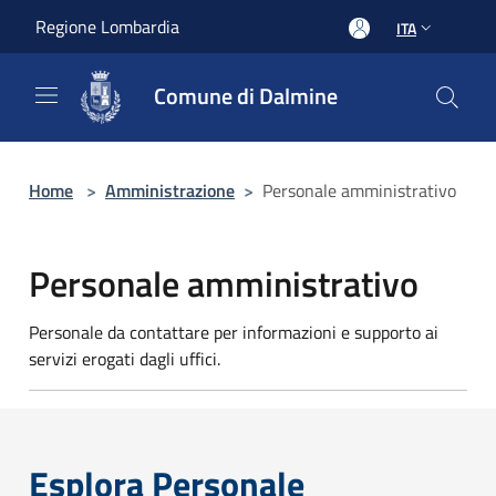
Salta al contenuto principale
Regione Lombardia
ITA
Comune di Dalmine
Home
>
Amministrazione
>
Personale amministrativo
Personale amministrativo
Personale da contattare per informazioni e supporto ai
servizi erogati dagli uffici.
Esplora Personale