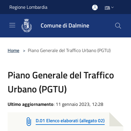
Salta al contenuto principale
Regione Lombardia
ITA
Comune di Dalmine
Home
>
Piano Generale del Traffico Urbano (PGTU)
Piano Generale del Traffico
Urbano (PGTU)
Ultimo aggiornamento
: 11 gennaio 2023, 12:28
D.01 Elenco elaborati (allegato 02)