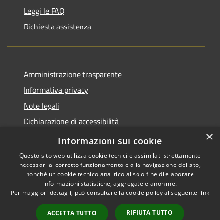
Leggi le FAQ
Richiesta assistenza
Amministrazione trasparente
Informativa privacy
Note legali
Dichiarazione di accessibilità
×
Piano di miglioramento del sito
Informazioni sui cookie
Questo sito web utilizza cookie tecnici e assimilati strettamente
necessari al corretto funzionamento e alla navigazione del sito,
nonché un cookie tecnico analitico al solo fine di elaborare
informazioni statistiche, aggregate e anonime.
RSS
Copyright © 2026 • Comune di
Per maggiori dettagli, può consultare la cookie policy al seguente
link
Accessibilità
Dalmine • Powered by
Privacy
Municipium
Accesso
•
RIFIUTA TUTTO
ACCETTA TUTTO