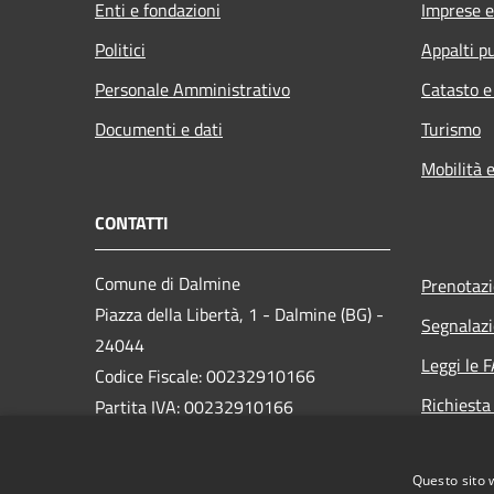
Enti e fondazioni
Imprese 
Politici
Appalti pu
Personale Amministrativo
Catasto e
Documenti e dati
Turismo
Mobilità e
CONTATTI
Comune di Dalmine
Prenotaz
Piazza della Libertà, 1 - Dalmine (BG) -
Segnalazi
24044
Leggi le 
Codice Fiscale: 00232910166
Richiesta
Partita IVA: 00232910166
PEC:
protocollo@pec.comune.dalmine.bg.it
Questo sito 