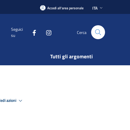
ITA
Accedi all'area personale
Seguici
Cerca
su
Tutti gli argomenti
edi azioni