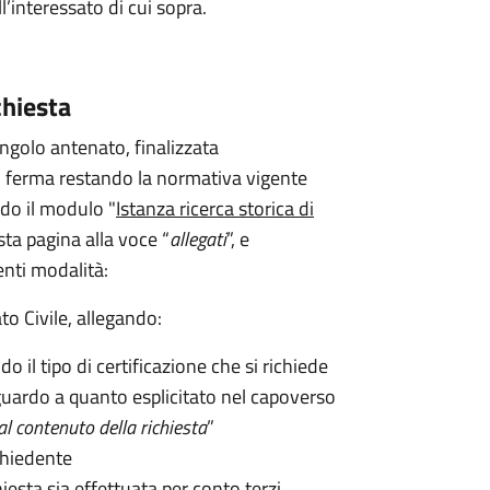
’interessato di cui sopra.
chiesta
ingolo antenato, finalizzata
sso, ferma restando la normativa vigente
ndo il modulo "
Istanza ricerca storica di
sta pagina alla voce “
allegati
”, e
nti modalità:
ato Civile, allegando:
o il tipo di certificazione che si richiede
riguardo a quanto esplicitato nel capoverso
al contenuto della richiesta
”
chiedente
hiesta sia effettuata per conto terzi