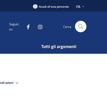
ITA
Accedi all'area personale
Seguici
Cerca
su
Tutti gli argomenti
edi azioni