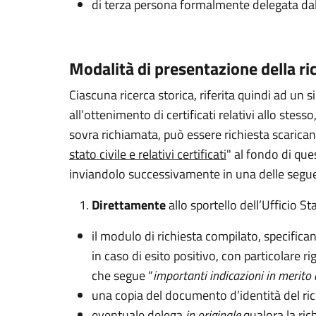
di terza persona formalmente delegata dall
Modalità di presentazione della ri
Ciascuna ricerca storica, riferita quindi ad un s
all’ottenimento di certificati relativi allo ste
sovra richiamata, può essere richiesta scarica
stato civile e relativi certificati
" al fondo di que
inviandolo successivamente in una delle segue
Direttamente
allo sportello dell’Ufficio St
il modulo di richiesta compilato, specificand
in caso di esito positivo, con particolare 
che segue “
importanti indicazioni in merito 
una copia del documento d’identità del ri
eventuale delega
in originale
qualora la ric